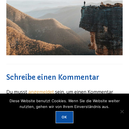
Schreibe einen Kommentar
Du musst
angemeldet
sein, um einen Kommentar
abgeben zu können.
Diese Website benutzt Cookies. Wenn Sie die Website weiter
nutzten, gehen wir von Ihrem Einverständnis aus.
OK
© 2026 IOS München -
Datenschutz und Impressum